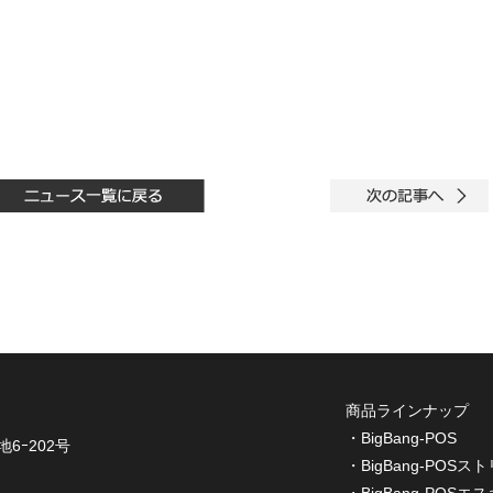
商品ラインナップ
・
BigBang-POS
6ｰ202号
・
BigBang-POSス